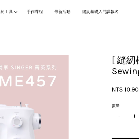
縫紉工具
手作課程
最新活動
縫紉基礎入門課報名
您的購物車目前還是空的。
[ 縫紉機
Sewin
繼續購物
NT$ 10,9
數量
-