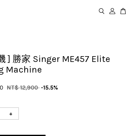
 ] 勝家 Singer ME457 Elite
g Machine
00
NT$ 12,900
-15.5%
+