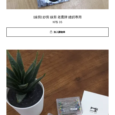
[線剪] 紗剪 線剪 老鷹牌 縫紉專用
NT$ 35
加入購物車