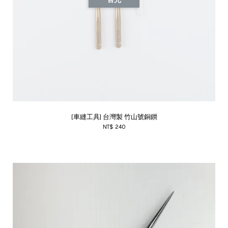
[車縫工具] 台灣製 竹山號銅鑚
NT$ 240