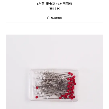
[布剪] 馬卡龍 線布兩用剪
NT$ 330
加入購物車