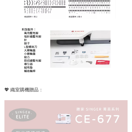
💖 織室購機贈品：