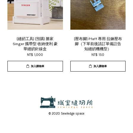
[縫紉工具] [預購] 勝家
[壓布腳] Pfaff 專用 拉鍊壓布
Singer 攜帶型 收納便利 豪
腳（下單前後請訂單備註告
華縫紉針線盒
知縫紉機機型）
NT$ 1,000
NT$ 150
加入購物車
加入購物車
© 2020 Sewledge space