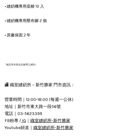
• 縫紉機專用底梭 10 入
• 縫紉機專用壓布腳 2 個
• 原廠保固２年
* 織室享有更改及解釋之權利。
🏬 織室縫紉所－新竹勝家 門市資訊：
營業時間｜12:00-18:00 (每週一公休)
地址｜新竹市東大路一段56號
電話｜03-5623399
FB粉專 /
IG
｜
織室縫紉所-新竹勝家
Youtube頻道｜
織室縫紉所-新竹勝家