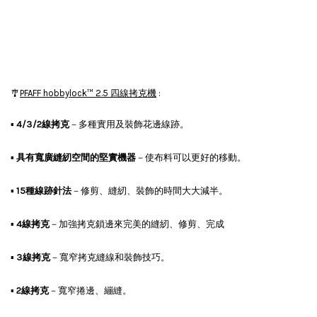
🎐
PFAFF hobbylock™ 2.5 四線拷克機
:
▪
4/3/2線拷克
－多種實用及裝飾花邊線跡。
▪
具有寬廣縫紉空間的堅實機器
－使布料可以更好的移動。
▪
15種線跡針法
－修剪、縫紉、裝飾的時間大大減半。
▪
4線拷克
－加強拷克鎖邊來完美的縫紉、修剪、完成
▪
3線拷克
－寬窄拷克縫線和裝飾技巧。
▪
2線拷克
－寬窄捲邊、繃縫。