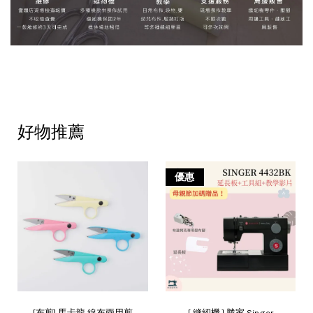
好物推薦
優惠
[布剪] 馬卡龍 線布兩用剪
[ 縫紉機 ] 勝家 Singer