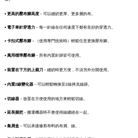
▪
更高的壓布腳高度
－可以縫紉更厚、更多層的布。
▪
電子車針穿透力
－每一針線在任何速度下都有良好的穿透力。
▪
卡扣式壓布腳
－（使用專門技術時）輕鬆任意更換壓布腳。
▪
萬用標準壓布腳
－所有內置針跡皆可使用。
▪
裝置在下方的上裁刀
－縫紉時更方便，不須另外分開使用。
▪
內置2線變化器
－可以輕鬆轉換至2線拷克線跡。
▪
切線器
－放置在方便使用的地方來輕鬆切線。
▪
延長握把
－搬運機器時不會使得線纏繞在一起。
▪
集屑盒
－可以承接修剪布料的布屑、線。