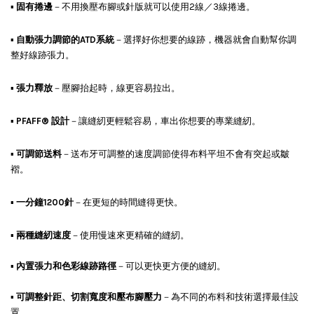
▪
固有捲邊
－不用換壓布腳或針版就可以使用2線／3線捲邊。
▪
自動張力調節的ATD系統
－選擇好你想要的線跡，機器就會自動幫你調
整好線跡張力。
▪
張力釋放
－壓腳抬起時，線更容易拉出。
▪
PFAFF® 設計
－讓縫紉更輕鬆容易，車出你想要的專業縫紉。
▪
可調節送料
－送布牙可調整的速度調節使得布料平坦不會有突起或皺
褶。
▪
一分鐘1200針
－在更短的時間縫得更快。
▪
兩種縫紉速度
－使用慢速來更精確的縫紉。
▪
內置張力和色彩線跡路徑
－可以更快更方便的縫紉。
▪
可調整針距、切割寬度和壓布腳壓力
－為不同的布料和技術選擇最佳設
置。