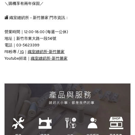
＼購機享有兩年保固／
🏬 織室縫紉所－新竹勝家 門市資訊：
營業時間｜12:00-18:00 (每週一公休)
地址｜新竹市東大路一段56號
電話｜03-5623399
FB粉專 /
IG
｜
織室縫紉所-新竹勝家
Youtube頻道｜
織室縫紉所-新竹勝家