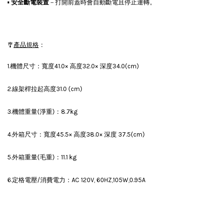
▪
安全斷電裝置
－打開前蓋時會自動斷電且停止運轉。
🎐
產品規格
：
1.機體尺寸：寬度41.0× 高度32.0× 深度34.0(cm)
2.線架桿拉起高度31.0 (cm)
3.機體重量(淨重)：8.7kg
4.外箱尺寸：寬度45.5× 高度38.0× 深度 37.5(cm)
5.外箱重量(毛重)：11.1 kg
6.定格電壓/消費電力：AC 120V, 60HZ,105W,0.95A