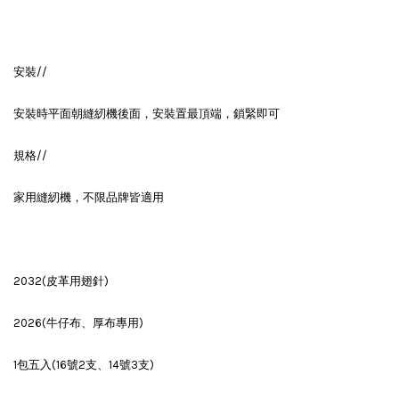
安裝//
安裝時平面朝縫紉機後面，安裝置最頂端，鎖緊即可
規格//
家用縫紉機，不限品牌皆適用
2032(皮革用翅針)
2026(牛仔布、厚布專用)
1包五入(16號2支、14號3支)