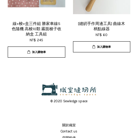
線+梭+盒三件組 勝家車線5
[縫紉手作周邊工具] 曲線木
色隨機 高梭10顆 霧面梭子收
柄點線器
納盒 工具組
NT$ 60
NT$ 245
加入購物車
加入購物車
© 2020 Sewledge space
關於織室
Contact us
空間租借