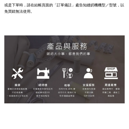
或是下單時，請在結帳頁面的「訂單備註」處告知縫紉機機型／型號，以
免買錯無法使用。