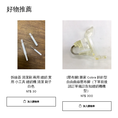
好物推薦
拆線器 清潔刷 兩用 縫紉 實
[壓布腳] 勝家 Cobra 斜針型
用 小工具 縫紉機 清潔 刷子
自由曲線壓布腳（下單前後
白色
請訂單備註告知縫紉機機
型）
NT$ 30
NT$ 300
加入購物車
加入購物車