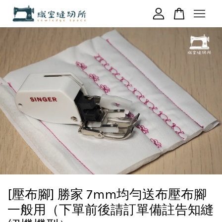
您的購物車目前還是空的。
繼續購物
[壓布腳] 勝家 7mm均勻送布壓布腳
一般用（下單前後請訂單備註告知縫