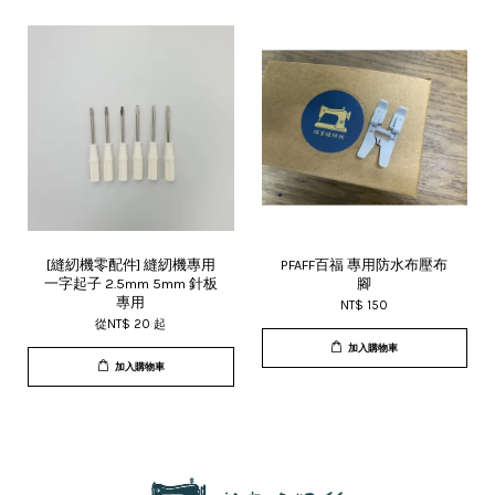
[縫紉機零配件] 縫紉機專用
PFAFF百福 專用防水布壓布
一字起子 2.5mm 5mm 針板
腳
專用
NT$ 150
從
NT$ 20
起
加入購物車
加入購物車