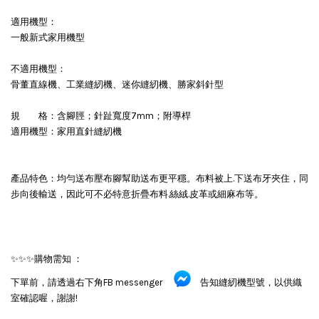
適用機型：
一般新式家用機型
不適用機型：
骨董直線機、工業縫紉機、迷你縫紉機、勝家斜針型
規 格：含腳脛；針趾寬度7mm；附導桿
適用機型：家用直針縫紉機
產品特色：均勻送布壓布腳幫助送布更平穩。布料被上.下送布牙夾住，同
步向後輸送，因此可不必特意折疊布料.絲絨.皮革或細麻布等。
✨✨✨購物需知 ：
下單前，請透過右下角FB messenger
告知縫紉機型號，以供織
室確認喔，謝謝!