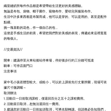
織室縫紉所每件作品都是希望帶給生活更好的美感體驗。
無論是布包、袋物、帽子圍巾、寵物布作、嬰幼兒與服裝布作。
生活中許多東西都是布製而成，他可以是穿的、可以是用的、甚至是配件
點綴。
挑一塊喜歡的花色，作一個自己的包，
這便是手感生活的初衷，希望把我們對於美感的表現，傳遞給來這裡逛逛
的每個人。
//交通資訊//
開車：建議停至火車站後站停車場，停好後步行約三分鐘可抵達
騎車：可停店面門口
注意事項
家中毛小孩若體型較大、或較小，可以於上課前先行丈量脖圍，現場可依
據尺寸微調喔～
取消辦法
1. 活動日一日前取消課程，僅退回百分之五十之課程費用。
2. 活動當日取消，恕無法退回任一費用。
3. 建議您於活動日一日前如須取消，可將名額轉讓。但請務必告知我們，