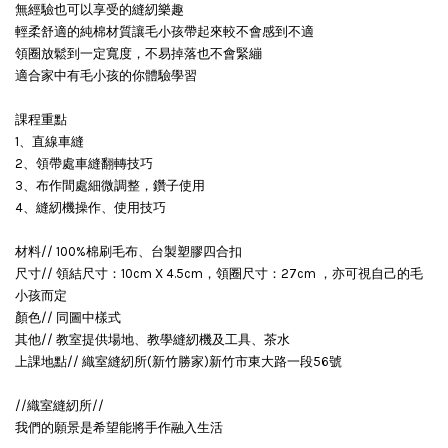
無經驗也可以享受的縫紉樂趣
輕柔舒適的純棉材質讓毛小孩帶起來較不會感到不適
領圈放鬆到一定寬度，不易掉落也不會緊繃
適合家中有毛小孩的你體驗學習
課程重點
1、直線車縫
2、領帶處車縫翻轉技巧
3、布作間處細微調整，鑽子使用
4、縫紉機操作、使用技巧
材料// 100%棉刷毛布、台製塑膠四合扣
尺寸// 領結尺寸：10cm X 4.5cm，領圈尺寸：27cm ，亦可視自己的毛
小孩而定
顏色// 同圖中樣式
其他// 教室提供場地、教學縫紉機及工具、茶水
上課地點// 織室縫紉所(新竹勝家)新竹市東大路一段56號
//織室縫紉所//
我們的願景是希望能將手作融入生活