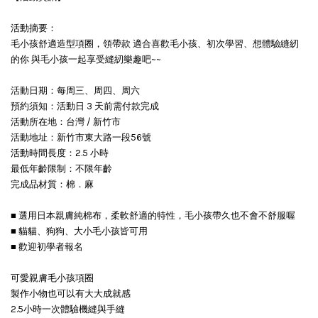
活動摘要：
毛小孩舒適造型項圈，領帶款 適合喜歡毛小孩、初次學習、想體驗縫紉
的你 與毛小孩一起享受縫紉樂趣吧~~
活動日期：每周三、周四、周六
預約須知：活動日 3 天前需付款完成
活動所在地：台灣 / 新竹市
活動地址：新竹市東大路一段56號
活動時間長度：2.5 小時
最低年齡限制：不限年齡
完成品材質：棉．麻
■ 選用日本親膚純棉布，柔軟舒適的特性，毛小孩帶久也不會不舒服喔
■ 貓貓、狗狗、大小毛小孩皆可用
■ 歡迎初學者報名
可愛親膚毛小孩項圈
製作小物也可以有大大成就感
2.5小時一次體驗機縫與手縫