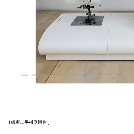
織室二手機器販售 ]
[