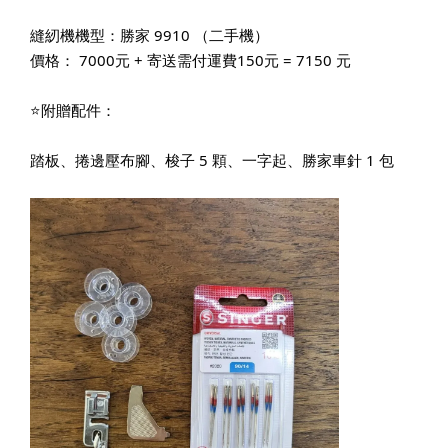
縫紉機機型：勝家 9910 （二手機）
價格： 7000元 + 寄送需付運費150元 = 7150 元
⭐附贈配件：
踏板、捲邊壓布腳、梭子 5 顆、一字起、勝家車針 1 包