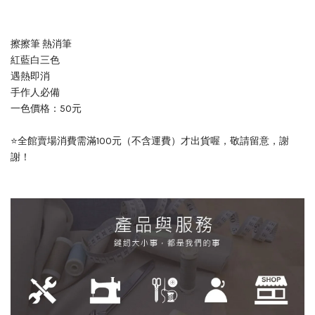
擦擦筆 熱消筆
紅藍白三色
遇熱即消
手作人必備
一色價格：50元
⭐全館賣場消費需滿100元（不含運費）才出貨喔，敬請留意，謝
謝！