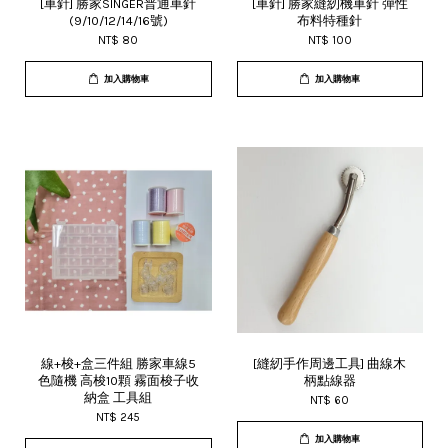
[車針] 勝家SINGER普通車針
[車針] 勝家縫紉機車針 彈性
(9/10/12/14/16號)
布料特種針
NT$ 80
NT$ 100
加入購物車
加入購物車
線+梭+盒三件組 勝家車線5
[縫紉手作周邊工具] 曲線木
色隨機 高梭10顆 霧面梭子收
柄點線器
納盒 工具組
NT$ 60
NT$ 245
加入購物車