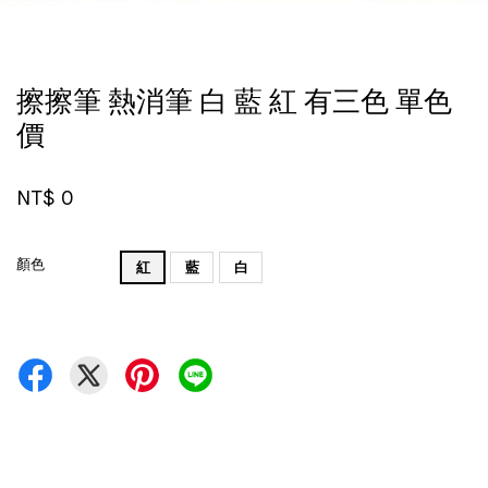
擦擦筆 熱消筆 白 藍 紅 有三色 單色
價
NT$ 0
顏色
紅
藍
白