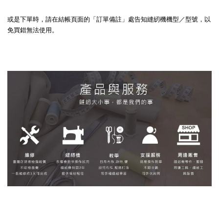
或是下單時，請在結帳頁面的「訂單備註」處告知縫紉機機型／型號，以
免買錯無法使用。