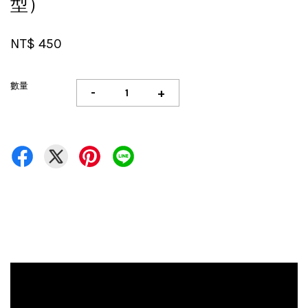
型）
NT$ 450
數量
-
+