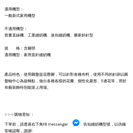
適用機型：
一般新式家用機型
不適用機型：
骨董直線機、工業縫紉機、迷你縫紉機、勝家斜針型
規 格：含腳脛
適用機型：家用直針縫紉機
產品特色：使用圓盤提花壓腳，可以針對各種布料，使用不同的針跡以圓
盤軸中心為旋轉點，做出各種各樣的花瓣、個性化菱形、5邊花等，用於
布藝裝飾特別能派上用場。
✨✨✨購物需知 ：
下單前，請透過右下角FB messenger
告知縫紉機型號，以供織
室確認喔，謝謝!