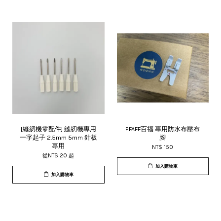
[縫紉機零配件] 縫紉機專用
PFAFF百福 專用防水布壓布
一字起子 2.5mm 5mm 針板
腳
專用
NT$ 150
從
NT$ 20
起
加入購物車
加入購物車