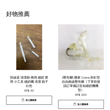
好物推薦
拆線器 清潔刷 兩用 縫紉 實
[壓布腳] 勝家 Cobra 斜針型
用 小工具 縫紉機 清潔 刷子
自由曲線壓布腳（下單前後
白色
請訂單備註告知縫紉機機
型）
NT$ 30
NT$ 300
加入購物車
加入購物車