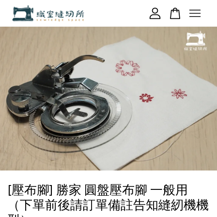
您的購物車目前還是空的。
繼續購物
[壓布腳] 勝家 圓盤壓布腳 一般用
（下單前後請訂單備註告知縫紉機機