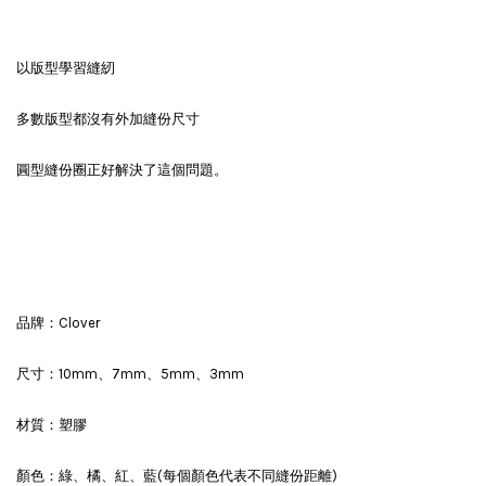
以版型學習縫紉
多數版型都沒有外加縫份尺寸
圓型縫份圈正好解決了這個問題。
品牌：Clover
尺寸：10mm、7mm、5mm、3mm
材質：塑膠
顏色：綠、橘、紅、藍(每個顏色代表不同縫份距離)