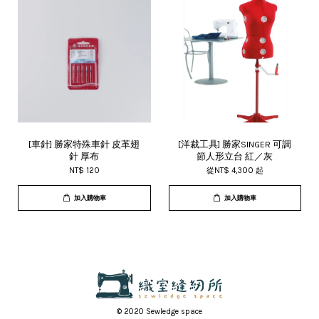
[車針] 勝家特殊車針 皮革翅
[洋裁工具] 勝家SINGER 可調
針 厚布
節人形立台 紅／灰
NT$ 120
從
NT$ 4,300
起
加入購物車
加入購物車
© 2020 Sewledge space