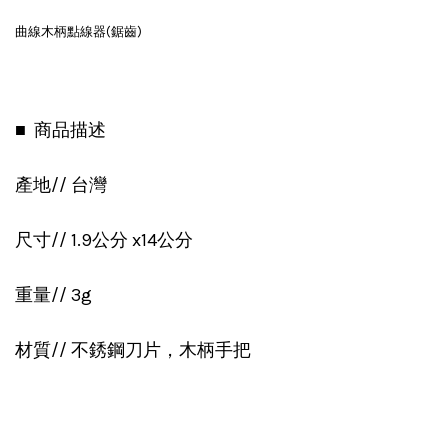
曲線木柄點線器(鋸齒)
■ 商品描述
產地// 台灣
尺寸// 1.9公分 x14公分
重量// 3g
材質// 不銹鋼刀片，木柄手把