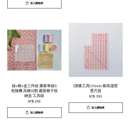
加入購物車
線+梭+盒三件組 勝家車線5
[測量工具] Clover 耐高溫熨
色隨機 高梭10顆 霧面梭子收
燙尺規
納盒 工具組
NT$ 395
NT$ 245
加入購物車
加入購物車