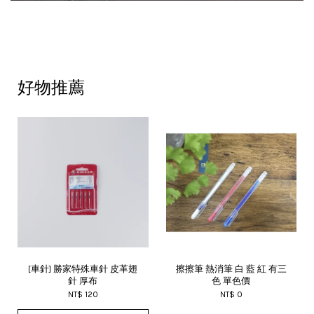
好物推薦
[車針] 勝家特殊車針 皮革翅
擦擦筆 熱消筆 白 藍 紅 有三
針 厚布
色 單色價
NT$ 120
NT$ 0