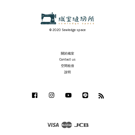
© 2020 Sewledge space
關於織室
Contact us
空間租借
說明
Facebook
Instagram
YouTube
Line
RSS
Visa
Master
JCB