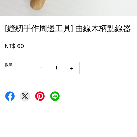
[縫紉手作周邊工具] 曲線木柄點線器
NT$ 60
數量
-
+