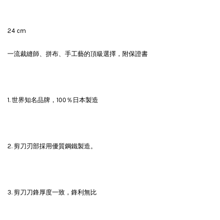
24 cm
一流裁縫師、拼布、手工藝的頂級選擇，附保證書
1. 世界知名品牌，100％日本製造
2. 剪刀刃部採用優質鋼鐵製造。
3. 剪刀刀鋒厚度一致，鋒利無比