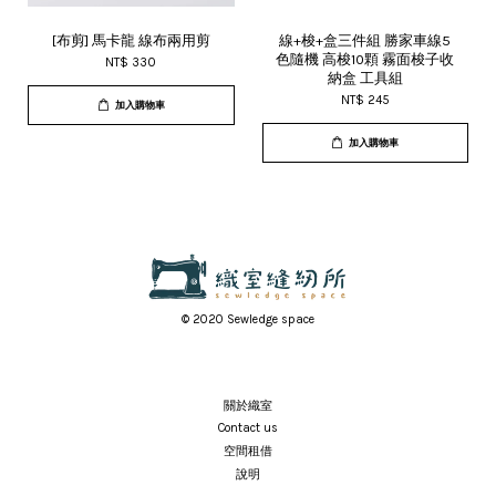
[布剪] 馬卡龍 線布兩用剪
線+梭+盒三件組 勝家車線5
色隨機 高梭10顆 霧面梭子收
NT$ 330
納盒 工具組
NT$ 245
加入購物車
加入購物車
© 2020 Sewledge space
關於織室
Contact us
空間租借
說明