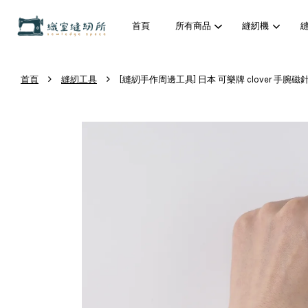
首頁
所有商品
縫紉機
›
›
首頁
縫紉工具
[縫紉手作周邊工具] 日本 可樂牌 clover 手腕磁