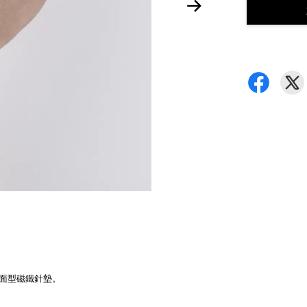
面型磁鐵針墊。