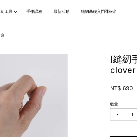
縫紉工具
手作課程
最新活動
縫紉基礎入門課報名
針盒
您的購物車目前還是空的。
[縫紉
clov
繼續購物
NT$ 690
數量
-