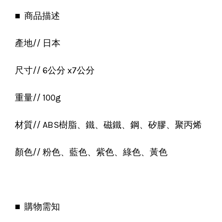
■ 商品描述
產地// 日本
尺寸// 6公分 x7公分
重量// 100g
材質// ABS樹脂、鐵、磁鐵、鋼、矽膠、聚丙烯
顏色// 粉色、藍色、紫色、綠色、黃色
■ 購物需知