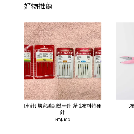
好物推薦
[車針] 勝家縫紉機車針 彈性布料特種
[
針
NT$ 100