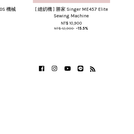
160S 機械
[ 縫紉機 ] 勝家 Singer ME457 Elite
Sewing Machine
NT$ 10,900
NT$ 12,900
-15.5%
Facebook
Instagram
YouTube
Line
RSS