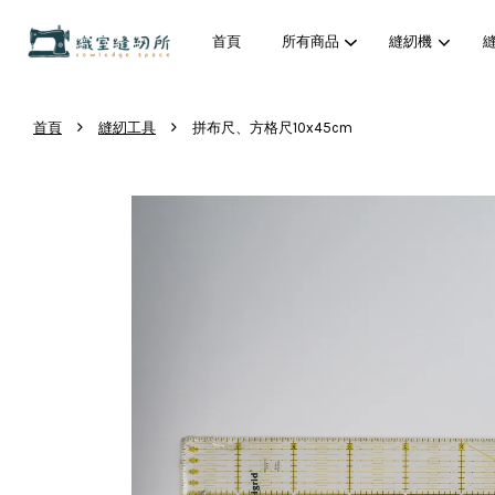
首頁
所有商品
縫紉機
›
›
首頁
縫紉工具
拼布尺、方格尺10x45cm