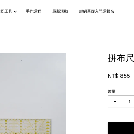
縫紉工具
手作課程
最新活動
縫紉基礎入門課報名
您的購物車目前還是空的。
拼布尺
繼續購物
NT$ 855
數量
-