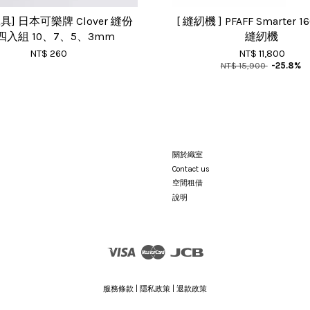
具] 日本可樂牌 Clover 縫份
[ 縫紉機 ] PFAFF Smarter 
四入組 10、7、5、3mm
縫紉機
NT$ 260
NT$ 11,800
NT$ 15,900
-25.8%
關於織室
Contact us
空間租借
說明
Visa
Master
JCB
服務條款
|
隱私政策
|
退款政策