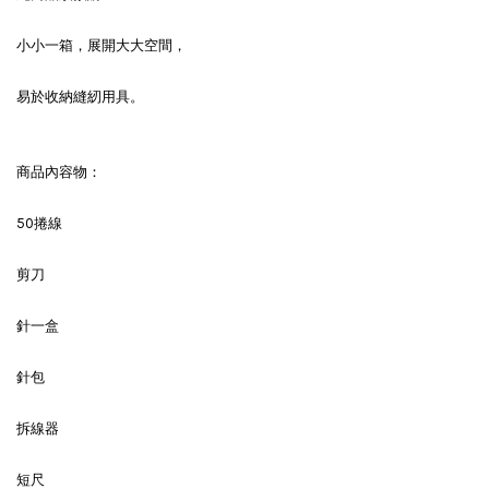
小小一箱，展開大大空間，
易於收納縫紉用具。
商品內容物：
50捲線
剪刀
針一盒
針包
拆線器
短尺