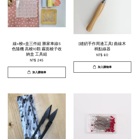
線+梭+盒三件組 勝家車線5
[縫紉手作周邊工具] 曲線木
色隨機 高梭10顆 霧面梭子收
柄點線器
納盒 工具組
NT$ 60
NT$ 245
加入購物車
加入購物車