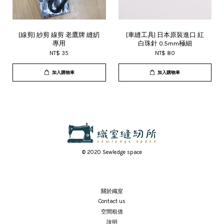
[線剪] 紗剪 線剪 老鷹牌 縫紉
[車縫工具] 日本原裝進口 紅
專用
白珠針 0.5mm極細
NT$ 35
NT$ 80
加入購物車
加入購物車
© 2020 Sewledge space
關於織室
Contact us
空間租借
說明