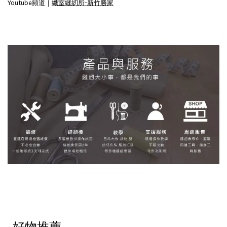
Youtube頻道｜
織室縫紉所-新竹勝家