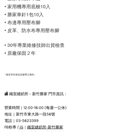
• 家用機專用底梭10入
• 勝家車針1包10入
• 布邊專用壓布腳
• 皮革、防水布專用壓布腳
• 30年專業維修技師出貨檢查
• 原廠保固２年
* 織室享有更改及解釋之權利。
🏬 織室縫紉所－新竹勝家 門市資訊：
營業時間｜12:00-18:00 (每週一公休)
地址｜新竹市東大路一段56號
電話｜03-5623399
FB粉專 /
IG
｜
織室縫紉所-新竹勝家