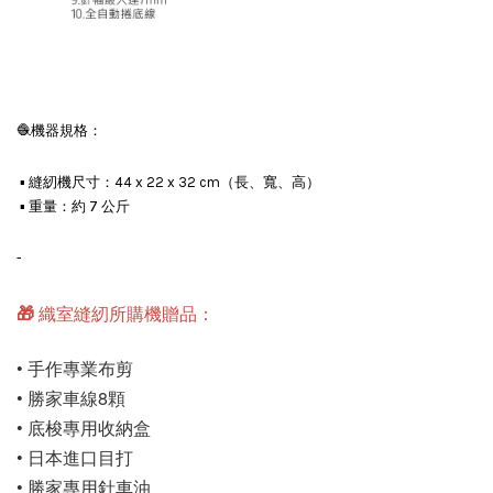
🧶機器規格：
▪ 縫紉機尺寸：44 x 22 x 32 cm（長、寬、高）
▪ 重量：約 7 公斤
-
🎁 織室縫紉所購機贈品：
• 手作專業布剪
• 勝家車線8顆
• 底梭專用收納盒
• 日本進口目打
• 勝家專用針車油