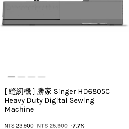
[ 縫紉機 ] 勝家 Singer HD6805C
Heavy Duty Digital Sewing
Machine
NT$ 23,900
NT$ 25,900
-7.7%