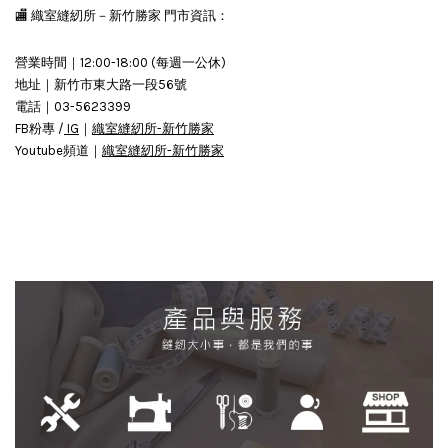
🏬 織室縫紉所－新竹勝家 門市資訊：
營業時間｜12:00-18:00 (每週一公休)
地址｜新竹市東大路一段56號
電話｜03-5623399
FB粉專 /
IG
｜
織室縫紉所-新竹勝家
Youtube頻道｜
織室縫紉所-新竹勝家