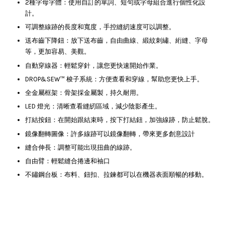
2種字母字體：使用自訂的單詞、短句或字母組合進行個性化設
計。
可調整線跡的長度和寬度，手控縫紉速度可以調整。
送布齒下降鈕：放下送布齒，自由曲線、緞紋刺繡、絎縫、字母
等，更加容易、美觀。
自動穿線器：輕鬆穿針，讓您更快速開始作業。
DROP&SEW™ 梭子系統：方便查看和穿線，幫助您更快上手。
全金屬框架：骨架採金屬製，持久耐用。
LED 燈光：清晰查看縫紉區域，減少陰影產生。
打結按鈕：在開始跟結束時，按下打結鈕，加強線跡，防止鬆脫。
鏡像翻轉圖像：許多線跡可以鏡像翻轉，帶來更多創意設計
縫合伸長：調整可能出現扭曲的線跡。
自由臂：輕鬆縫合捲邊和袖口
不鏽鋼台板：布料、鈕扣、拉鍊都可以在機器表面順暢的移動。