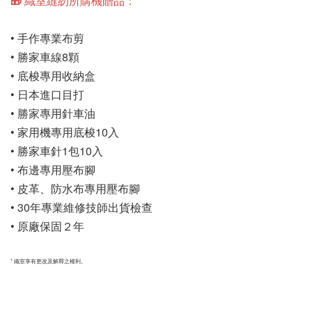
🎁 織室縫紉所購機贈品：
• 手作專業布剪
• 勝家車線8顆
• 底梭專用收納盒
• 日本進口目打
• 勝家專用針車油
• 家用機專用底梭10入
• 勝家車針1包10入
• 布邊專用壓布腳
• 皮革、防水布專用壓布腳
• 30年專業維修技師出貨檢查
• 原廠保固２年
* 織室享有更改及解釋之權利。