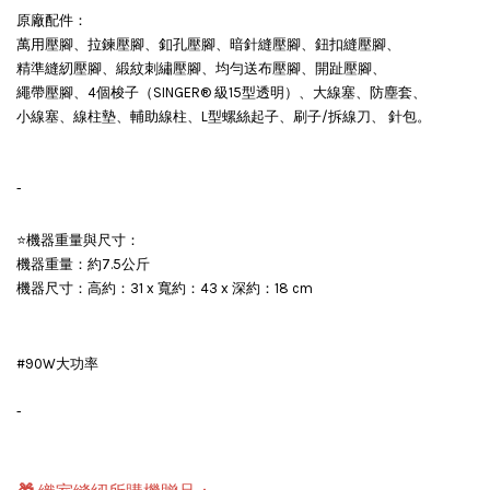
原廠配件：
萬用壓腳、拉鍊壓腳、釦孔壓腳、暗針縫壓腳、鈕扣縫壓腳、
精準縫紉壓腳、緞紋刺繡壓腳、均勻送布壓腳、開趾壓腳、
繩帶壓腳、4個梭子（SINGER® 級15型透明）、大線塞、防塵套、
小線塞、線柱墊、輔助線柱、L型螺絲起子、刷子/拆線刀、 針包。
-
⭐機器重量與尺寸：
機器重量：約7.5公斤
機器尺寸：高約：31 x 寬約：43 x 深約：18 cm
#90W大功率
-