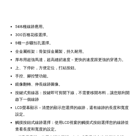
568種線跡應用。
300百種花樣選擇。
9種一步驟扣孔選擇。
全金屬框架：骨架採金屬製，持久耐用。
厚布用超強馬達，超高縫紉速度－更快的速度跟更強的穿透力。
上、下停針，方便定位，打結按鈕。
手控、腳控雙功能。
鏡像翻轉、伸長線跡圖像。
按鍵式剪線器：按鍵即可剪開下線，不需要移開布料，讓您順利開
啟下一個線跡
LCD螢幕顯示－清楚的顯示您選擇的線跡，還有線跡的長度和寬度
設定。
觸摸按鈕式線跡選擇：使用LCD視窗的觸摸式按鈕選擇您的線跡並
查看長度和寬度的設定。