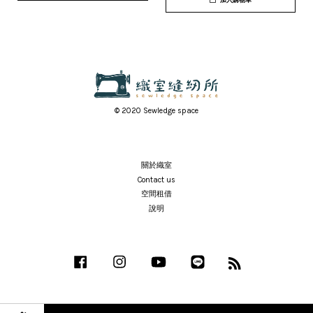
© 2020 Sewledge space
關於織室
Contact us
空間租借
說明
Facebook
Instagram
YouTube
Line
RSS