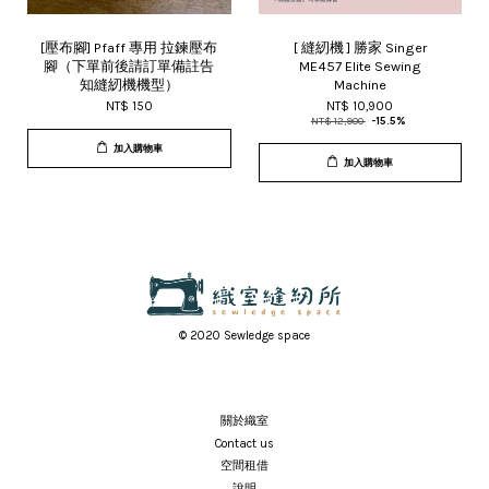
[壓布腳] Pfaff 專用 拉鍊壓布
[ 縫紉機 ] 勝家 Singer
腳（下單前後請訂單備註告
ME457 Elite Sewing
知縫紉機機型）
Machine
NT$ 150
NT$ 10,900
NT$ 12,900
-15.5%
加入購物車
加入購物車
© 2020 Sewledge space
關於織室
Contact us
空間租借
說明