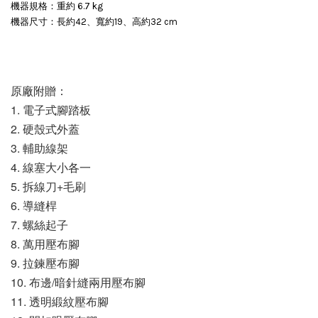
機器規格：重約 6.7 kg
機器尺寸：長約42、寬約19、高約32 cm
原廠附贈：
1. 電子式腳踏板
2. 
硬殼式外蓋
3. 輔助線架
4. 線塞大小各一
5. 拆線刀+毛刷
6. 導縫桿
7. 螺絲起子
8. 萬用壓布腳
9. 拉鍊壓布腳
10. 布邊/暗針縫兩用壓布腳
11. 透明緞紋壓布腳