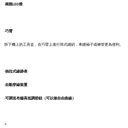
·兩顆
LED
燈
·
巧臂
拆下機上的工具盒，在巧臂上進行筒式縫紉，車縫袖子或褲管更為便利。
·抽拉式線跡表
·自動穿線裝置
·可調送布齒高低調節鈕
（可以做自由曲線）
⭐