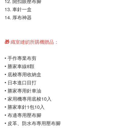
12. 開扣眼壓布腳
13. 車針一盒
14. 厚布神器
🎁 織室縫紉所購機贈品：
• 手作專業布剪
• 勝家車線8顆
• 底梭專用收納盒
• 日本進口目打
• 勝家專用針車油
• 家用機專用底梭10入
• 勝家車針1包10入
• 布邊專用壓布腳
• 皮革、防水布專用壓布腳