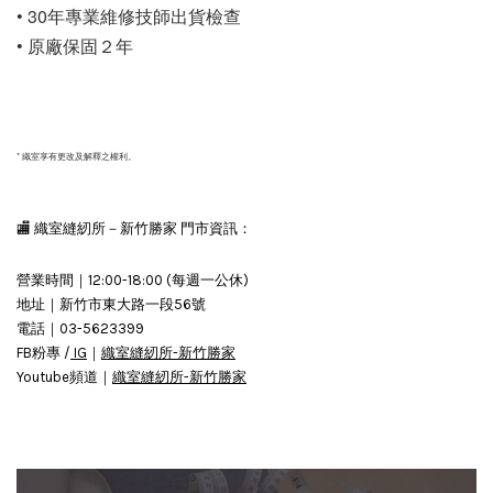
• 30年專業維修技師出貨檢查
• 原廠保固２年
* 織室享有更改及解釋之權利。
🏬 織室縫紉所－新竹勝家 門市資訊：
營業時間｜12:00-18:00 (每週一公休)
地址｜新竹市東大路一段56號
電話｜03-5623399
FB粉專 /
IG
｜
織室縫紉所-新竹勝家
Youtube頻道｜
織室縫紉所-新竹勝家