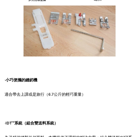
·小巧便攜的縫紉機
適合帶去上課或是旅行（6.7公斤的輕巧重量）
·
IDT
™
系統（組合雙送料系統）