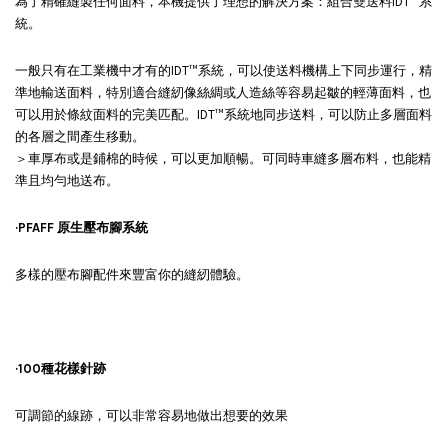
為了精確縫製任何面料，本機提供了理想的解決方案：組合雙送料IDT™系
統。
一般只有在工業機中才有的IDT™系統，可以使送料機構上下同步運行，精
準地輸送面料，特別適合縫紉像絲綢或人造絲等容易起皺的輕薄面料，也
可以用於條紋面料的完美匹配。IDT™系統地同步送料，可以防止多層面料
的各層之間產生移動。
＞車厚布或是鋪棉的時候，可以更加順暢。可同時車縫多層布料，也能精
準且均勻地送布。
·PFAFF 原生壓布腳系統
多樣的壓布腳配件來豐富你的縫紉體驗。
·100種花樣針跡
可調節的線跡，可以非常容易地做出想要的效果