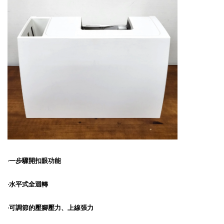
·一步驟開扣眼
功能
·
水平式全迴轉
·
可調節的壓腳壓力、上線張力