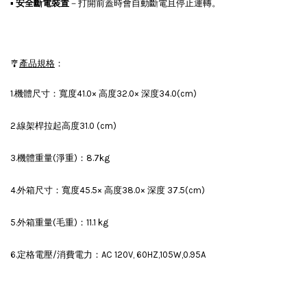
▪
安全斷電裝置
－打開前蓋時會自動斷電且停止運轉。
🎐
產品規格
：
1.機體尺寸：寬度41.0× 高度32.0× 深度34.0(cm)
2.線架桿拉起高度31.0 (cm)
3.機體重量(淨重)：8.7kg
4.外箱尺寸：寬度45.5× 高度38.0× 深度 37.5(cm)
5.外箱重量(毛重)：11.1 kg
6.定格電壓/消費電力：AC 120V, 60HZ,105W,0.95A