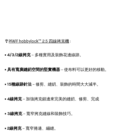
🎐
PFAFF hobbylock™ 2.5 四線拷克機
:
▪
4/3/2線拷克
－多種實用及裝飾花邊線跡。
▪
具有寬廣縫紉空間的堅實機器
－使布料可以更好的移動。
▪
15種線跡針法
－修剪、縫紉、裝飾的時間大大減半。
▪
4線拷克
－加強拷克鎖邊來完美的縫紉、修剪、完成
▪
3線拷克
－寬窄拷克縫線和裝飾技巧。
▪
2線拷克
－寬窄捲邊、繃縫。