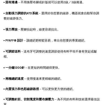
▪
固有捲邊
－不用換壓布腳或針版就可以使用2線／3線捲邊。
▪
自動張力調節的ATD系統
－選擇好你想要的線跡，機器就會自動幫你調
整好線跡張力。
▪
張力釋放
－壓腳抬起時，線更容易拉出。
▪
PFAFF® 設計
－讓縫紉更輕鬆容易，車出你想要的專業縫紉。
▪
可調節送料
－送布牙可調整的速度調節使得布料平坦不會有突起或皺
褶。
▪
一分鐘1200針
－在更短的時間縫得更快。
▪
兩種縫紉速度
－使用慢速來更精確的縫紉。
▪
內置張力和色彩線跡路徑
－可以更快更方便的縫紉。
▪
可調整針距、切割寬度和壓布腳壓力
－為不同的布料和技術選擇最佳設
置。