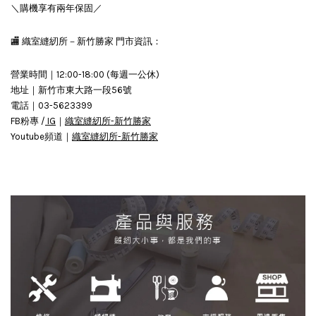
＼購機享有兩年保固／
🏬 織室縫紉所－新竹勝家 門市資訊：
營業時間｜12:00-18:00 (每週一公休)
地址｜新竹市東大路一段56號
電話｜03-5623399
FB粉專 /
IG
｜
織室縫紉所-新竹勝家
Youtube頻道｜
織室縫紉所-新竹勝家