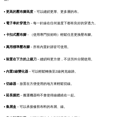
▪
更高的壓布腳高度
－可以縫紉更厚、更多層的布。
▪
電子車針穿透力
－每一針線在任何速度下都有良好的穿透力。
▪
卡扣式壓布腳
－（使用專門技術時）輕鬆任意更換壓布腳。
▪
萬用標準壓布腳
－所有內置針跡皆可使用。
▪
裝置在下方的上裁刀
－縫紉時更方便，不須另外分開使用。
▪
內置2線變化器
－可以輕鬆轉換至2線拷克線跡。
▪
切線器
－放置在方便使用的地方來輕鬆切線。
▪
延長握把
－搬運機器時不會使得線纏繞在一起。
▪
集屑盒
－可以承接修剪布料的布屑、線。