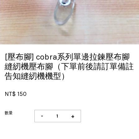
[壓布腳] cobra系列單邊拉鍊壓布腳
縫紉機壓布腳（下單前後請訂單備註
告知縫紉機機型）
NT$ 150
數量
-
+