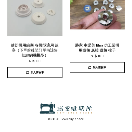
縫紉機用線塞 各機型適用 線
勝家 車樂美 Elna 仿工業機
塞（下單前後請訂單備註告
用鐵梭 底梭 鐵梭 梭子
知縫紉機機型）
NT$ 100
NT$ 60
加入購物車
加入購物車
© 2020 Sewledge space