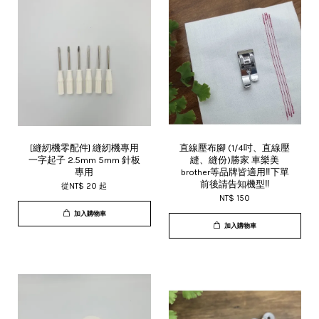
[縫紉機零配件] 縫紉機專用
直線壓布腳 (1/4吋、直線壓
一字起子 2.5mm 5mm 針板
縫、縫份)勝家 車樂美
專用
brother等品牌皆適用‼️下單
前後請告知機型‼️
從
NT$ 20
起
NT$ 150
加入購物車
加入購物車