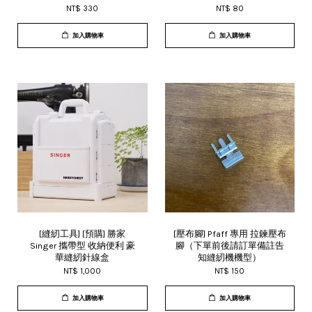
NT$ 330
NT$ 80
加入購物車
加入購物車
[縫紉工具] [預購] 勝家
[壓布腳] Pfaff 專用 拉鍊壓布
Singer 攜帶型 收納便利 豪
腳（下單前後請訂單備註告
華縫紉針線盒
知縫紉機機型）
NT$ 1,000
NT$ 150
加入購物車
加入購物車