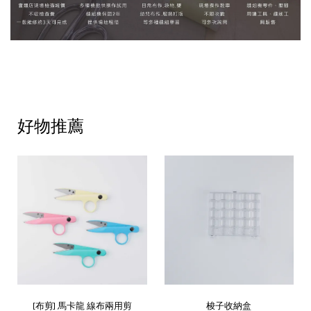
好物推薦
[布剪] 馬卡龍 線布兩用剪
梭子收納盒