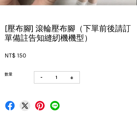
[壓布腳] 滾輪壓布腳（下單前後請訂
單備註告知縫紉機機型）
NT$ 150
數量
-
+