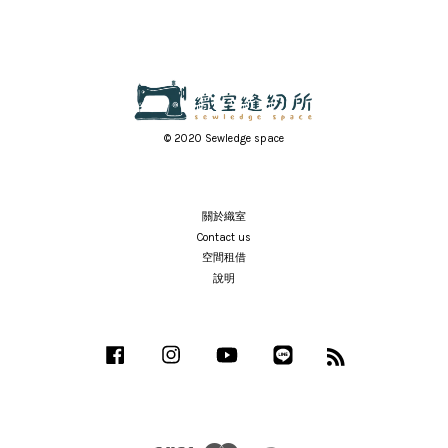
© 2020 Sewledge space
關於織室
Contact us
空間租借
說明
Facebook
Instagram
YouTube
Line
RSS
Visa
Master
JCB