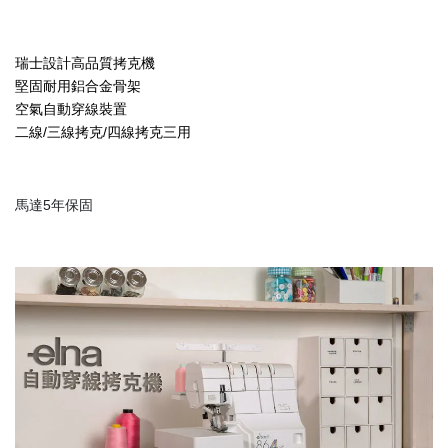
瑞士設計高品質拷克機
堅固耐用鋁合金骨架
空氣自動穿線裝置
二線/三線拷克/四線拷克三用
馬達5年保固