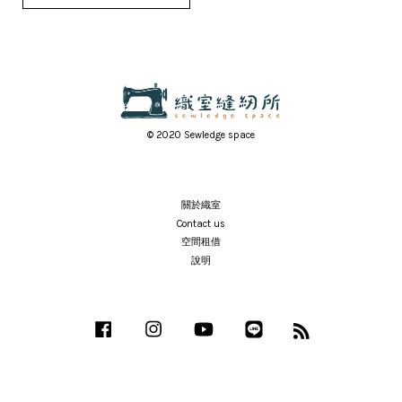
© 2020 Sewledge space
關於織室
Contact us
空間租借
說明
Facebook
Instagram
YouTube
Line
RSS