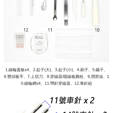
1.線輪蓋板x4、2.起子(大)、3.起子(小)、4.刷子、5.鑷子、
6.雙頭板手、7.上切刀、8.穿線器/檔線板圓栓、9.潤滑油、1
0.線輪網x4、11.彎針穿線器、12.車針組